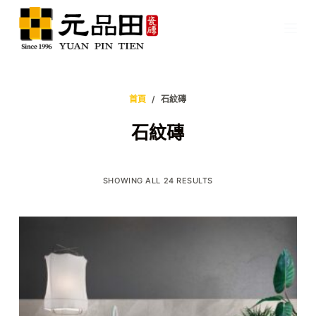
跳
至
主
要
內
首頁
/
石紋磚
容
石紋磚
SHOWING ALL 24 RESULTS