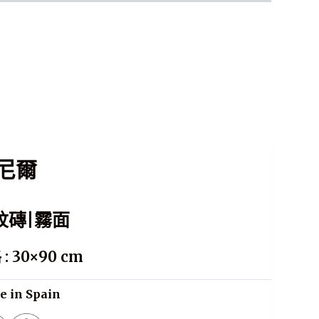
瓷磚知識
美學 X 功能性
尼爾
紋磚|霧面
: 30×90 cm
 in Spain