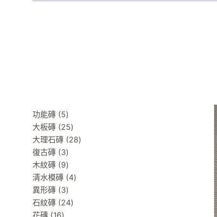
跳
至
主
產品介紹
尺寸搜尋
要
內
容
5
功能磚
5
products
25
大板磚
25
products
28
大理石磚
28
3
products
復古磚
3
products
9
木紋磚
9
products
4
清水模磚
4
3
products
異形磚
3
products
24
石紋磚
24
16
products
花磚
16