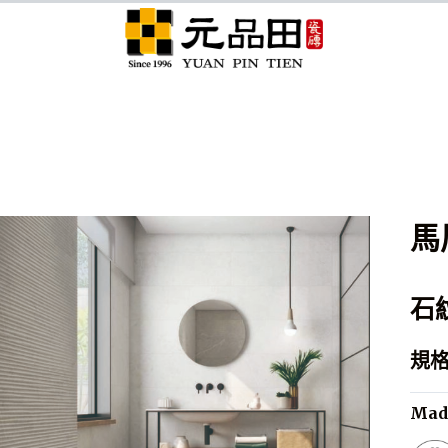
元品田分享
馬
石
規格 
Made