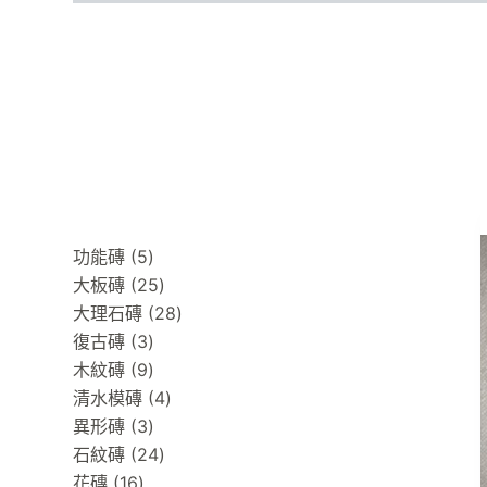
跳
至
主
產品介紹
尺寸搜尋
要
內
容
5
功能磚
5
products
25
大板磚
25
products
28
大理石磚
28
3
products
復古磚
3
products
9
木紋磚
9
products
4
清水模磚
4
3
products
異形磚
3
products
24
石紋磚
24
16
products
花磚
16