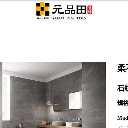
元品田分享
柔
石
規格 
Made