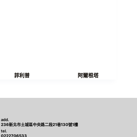
菲利普
阿爾根塔
add.
236新北市土城區中央路二段21巷130號1樓
tel.
0222706533