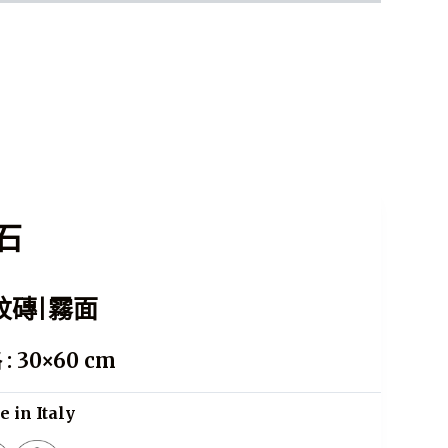
瓷磚知識
美學 X 功能性
石
紋磚|霧面
: 30×60 cm
 in Italy