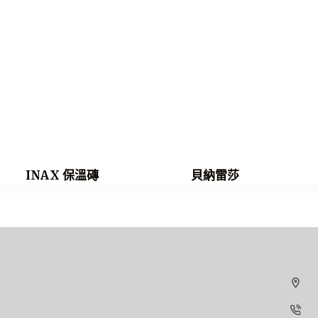
INAX 保溫磚
貝納雷莎