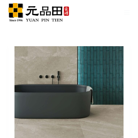
跳
至
主
要
內
容