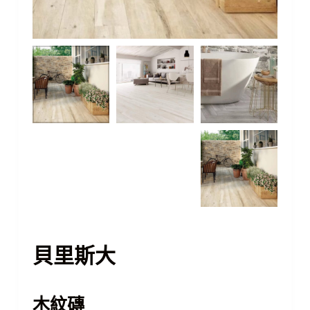
貝里斯大
木紋磚