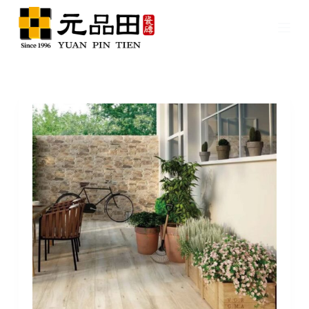
跳
至
主
要
內
容