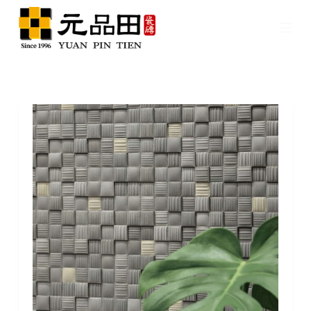
跳
至
主
要
內
容