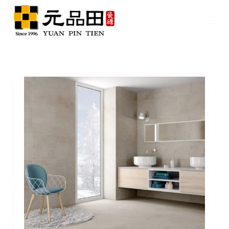
跳
至
主
要
內
容