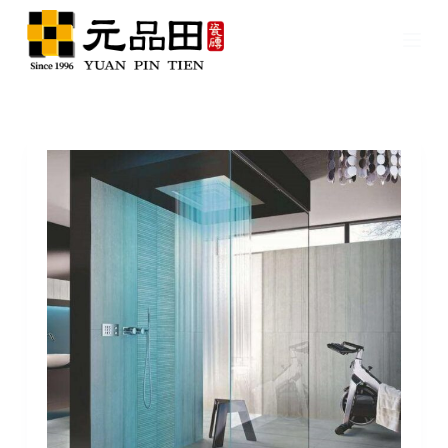
跳
至
主
要
內
容