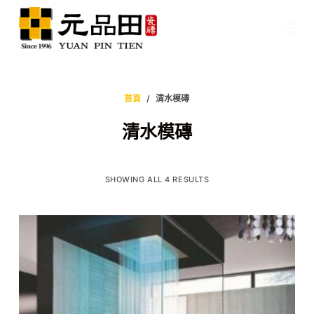
跳
至
主
要
內
首頁
/
清水模磚
容
清水模磚
SHOWING ALL 4 RESULTS