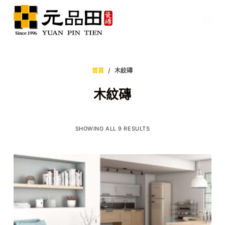
跳
至
主
要
內
首頁
/
木紋磚
容
木紋磚
SHOWING ALL 9 RESULTS