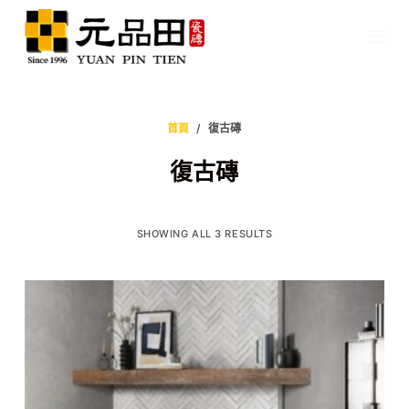
跳
至
主
要
內
首頁
/
復古磚
容
復古磚
SHOWING ALL 3 RESULTS