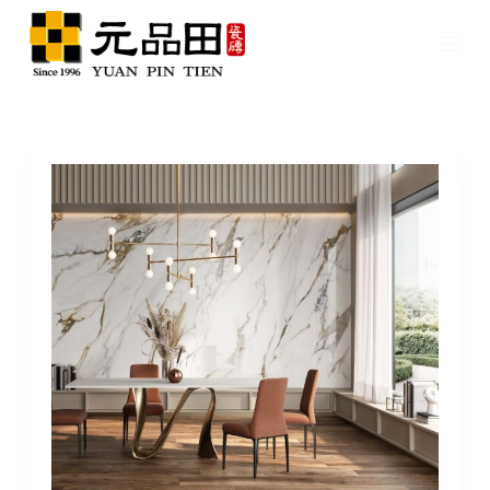
跳
至
主
要
內
容