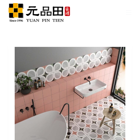
跳
至
主
要
內
容